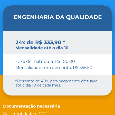
ENGENHARIA DA QUALIDADE
24x de R$ 333,90 *
Mensalidade até o dia 10
Taxa de matrícula: R$ 100,00
Mensalidade sem desconto: R$ 556,50
*Desconto de 40% para pagamento efetuado
até o dia 10 de cada mês.
Documentação necessária
Identidade e CPF