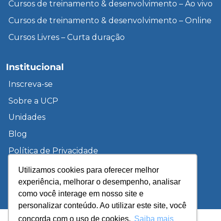
Cursos de treinamento & desenvolvimento – Ao vivo
Cursos de treinamento & desenvolvimento – Online
Cursos Livres – Curta duração
Institucional
Inscreva-se
Sobre a UCP
Unidades
Blog
Política de Privacidade
Utilizamos cookies para oferecer melhor
experiência, melhorar o desempenho, analisar
© 2026 – IPETEC – Todos os direitos reservados. Site
como você interage em nosso site e
desenvolvido por
Navegue Feliz
e
Smart Métrica
.
personalizar conteúdo. Ao utilizar este site, você
concorda com o uso de cookies.
Saiba mais