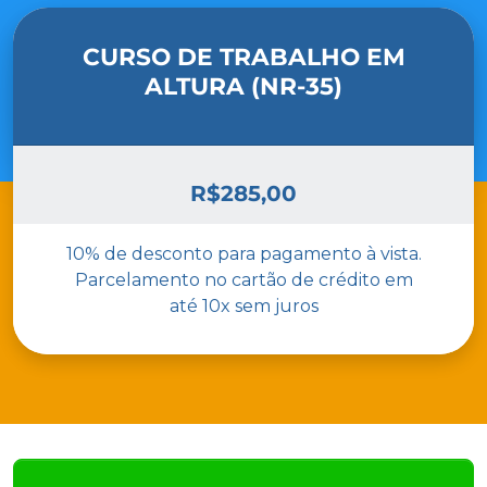
CURSO DE TRABALHO EM
ALTURA (NR-35)
R$285,00
10% de desconto para pagamento à vista.
Parcelamento no cartão de crédito em
até 10x sem juros