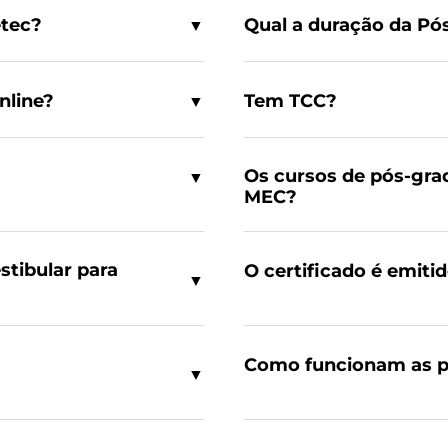
etec?
Qual a duração da Pó
▼
nline?
Tem TCC?
▼
Os cursos de pós-gra
▼
MEC?
stibular para
O certificado é emiti
▼
Como funcionam as pr
▼