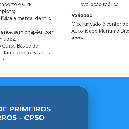
ssaporte e CPF;
avaliação teórica.
pleto;
Validade
física e mental dentro
O certificado é conferid
Autoridade Marítima Bras
 frente, sem chapéu, com
anos
.
itidez.
 Curso Básico de
ltimos cinco (5) anos.
-19
DE PRIMEIROS
ROS – CPSO