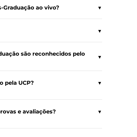
s-Graduação ao vivo?
▼
▼
duação são reconhecidos pelo
▼
do pela UCP?
▼
ovas e avaliações?
▼