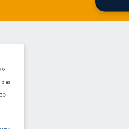
iro
 dias
h30