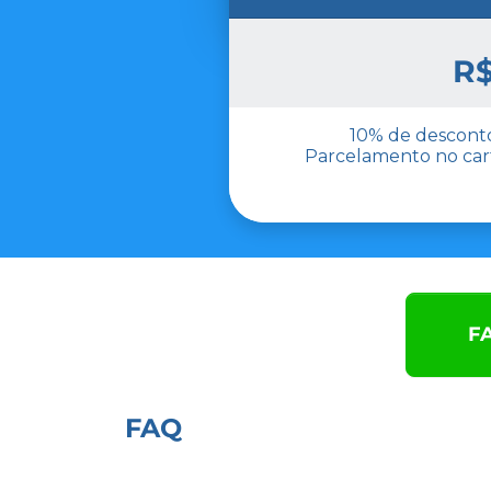
R$
10% de desconto
Parcelamento no cart
F
FAQ