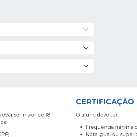
CERTIFICAÇÃO
ovar ser maior de 18
O aluno deve ter:
os:
Frequência mínima de
CPF;
Nota igual ou superio