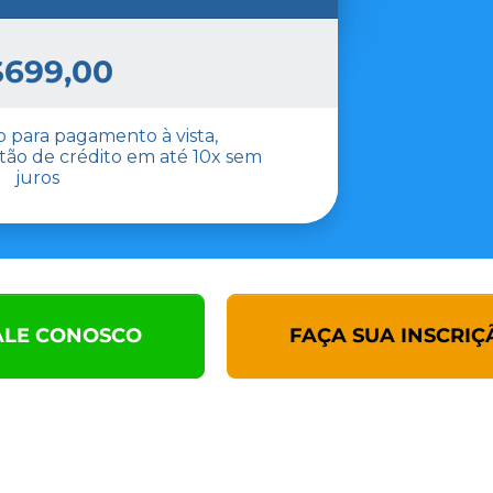
699,00
 para pagamento à vista,
ão de crédito em até 10x sem
juros
ALE CONOSCO
FAÇA SUA INSCRIÇ