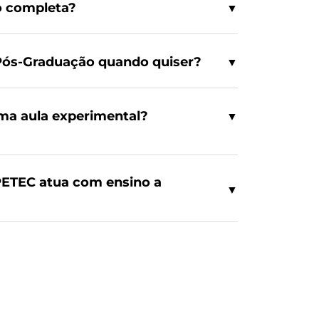
o completa?
▼
Pós-Graduação quando quiser?
▼
 uma aula experimental?
▼
PETEC atua com ensino a
▼