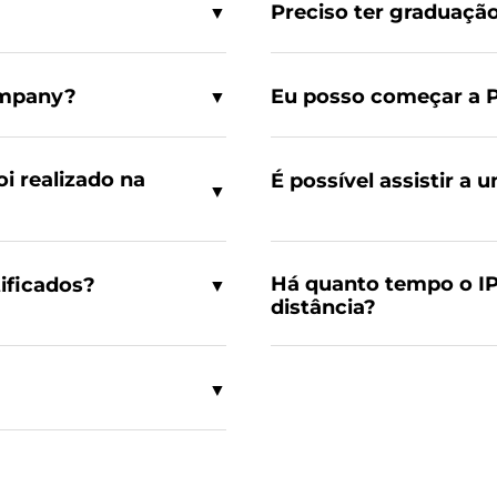
Preciso ter graduaçã
▼
ompany?
Eu posso começar a 
▼
oi realizado na
É possível assistir a
▼
Há quanto tempo o I
tificados?
▼
distância?
▼