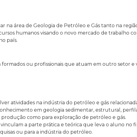
tuar na área de Geologia de Petróleo e Gás tanto na reg
recursos humanos visando o novo mercado de trabalho c
no país.
 formados ou profissionais que atuam em outro setor e v
ver atividades na indústria do petróleo e gás relacionada
 conhecimento em geologia sedimentar, estrutural, perf
a produção como para exploração de petróleo e gás.
inculam a parte prática e teórica que leva o aluno no f
uisas ou para a indústria do petróleo.