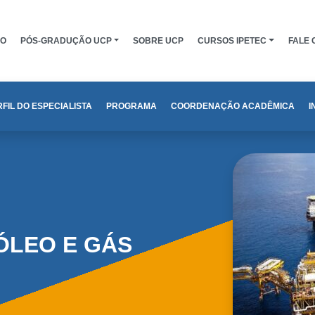
IO
PÓS-GRADUÇÃO UCP
SOBRE UCP
CURSOS IPETEC
FALE
FIL DO ESPECIALISTA
PROGRAMA
COORDENAÇÃO ACADÊMICA
I
ÓLEO E GÁS