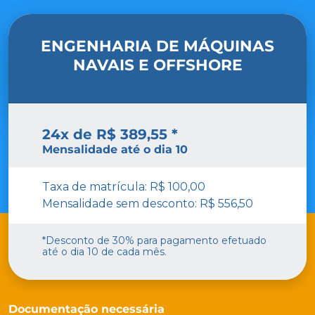
ENGENHARIA DE MÁQUINAS
NAVAIS E OFFSHORE
24x de R$ 389,55 *
Mensalidade até o dia 10
Taxa de matrícula: R$ 100,00
Mensalidade sem desconto: R$ 556,50
*Desconto de 30% para pagamento efetuado
até o dia 10 de cada mês.
Documentação necessária